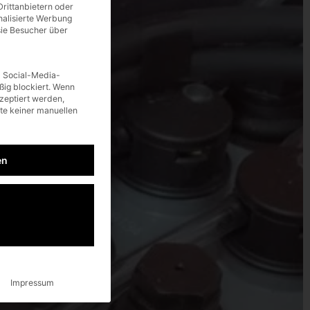
rittanbietern oder
nalisierte Werbung
sie Besucher über
d Social-Media-
ig blockiert. Wenn
zeptiert werden,
lte keiner manuellen
en
Impressum