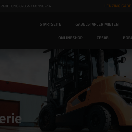
LENZING GABEL
ERMIETUNG:
02064 / 60 198 -14
STARTSEITE
GABELSTAPLER MIETEN
ONLINESHOP
CESAB
BOBC
erie