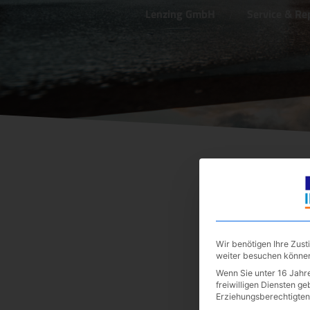
Lenzing GmbH
Service & Re
Wir benötigen Ihre Zus
weiter besuchen könne
Wenn Sie unter 16 Jahre
freiwilligen Diensten g
Erziehungsberechtigten 