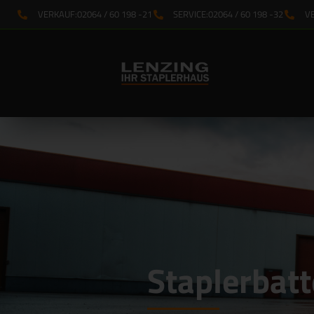
VERKAUF:
02064 / 60 198 -21
SERVICE:
02064 / 60 198 -32
V
Staplerbatt