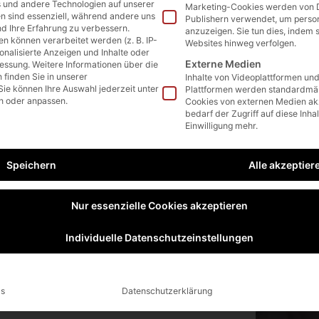
 und andere Technologien auf unserer
Marketing-Cookies werden von D
en sind essenziell, während andere uns
Publishern verwendet, um perso
nd Ihre Erfahrung zu verbessern.
anzuzeigen. Sie tun dies, indem 
 können verarbeitet werden (z. B. IP-
Websites hinweg verfolgen.
sonalisierte Anzeigen und Inhalte oder
Externe Medien
essung.
Weitere Informationen über die
finden Sie in unserer
Inhalte von Videoplattformen un
Sie können Ihre Auswahl jederzeit unter
Plattformen werden standardmäß
n oder anpassen.
Cookies von externen Medien ak
bedarf der Zugriff auf diese Inha
Einwilligung mehr.
Speichern
Alle akzeptier
rung für Ihren Gabelstapler
Nur essenzielle Cookies akzeptieren
lstapler
Individuelle Datenschutzeinstellungen
 Ihrer Staplerbatterie.
 der Säuredichte und Zellenspannung,
ls
Datenschutzerklärung