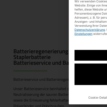
Wir verwenden Cookies
Website. Einige von ihn
helfen, diese Website u
Personenbezogene Daten
Adressen), z. B. für per
Anzeigen- und Inhaltsm
Verwendung Ihrer Daten 
Datenschutzerklärung
.
Einstellungen
widerrufe
Batterieregenerierung und -service
Staplerbatterie
Batterieservice und Batterieregenerie
Batterieservice und Batterieregenerierung für Ihren Gabe
Unser Batterieservice beinhaltet die Prüfung und Wartung
Neutralisierung der sauren Batterieoberfläche, Messung
Cookie-Detai
sowie die Erneuerung fehlerhafter
Polverbinder und Polschrauben.