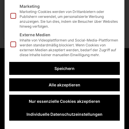
Ein Link zum Erstellen eines neuen Passworts wird
Marketing
an deine E-Mail-Adresse gesendet.
Marketing-Cookies werden von Drittanbietern oder
Publishern verwendet, um personalisierte Werbung
anzuzeigen. Sie tun dies, indem sie Besucher über Websites
Registrieren
hinweg verfolgen.
Externe Medien
Inhalte von Videoplattformen und Social-Media-Plattformen
werden standardmäßig blockiert. Wenn Cookies von
externen Medien akzeptiert werden, bedarf der Zugriff auf
diese Inhalte keiner manuellen Einwilligung mehr.
Kundendienst
Speichern
Impressum
Datenschutz
Alle akzeptieren
Zahlungsarten
Kontakt
Sitemap
Nur essenzielle Cookies akzeptieren
AGB
Individuelle Datenschutzeinstellungen
Produkte