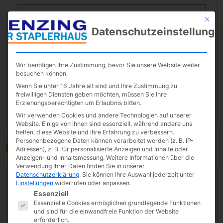
Mit die
Datenschutzeinstellunge
Passwort
*
Wir benötigen Ihre Zustimmung, bevor Sie unsere Website weiter
besuchen können.
Angemeldet bleiben
Anmelden
Wenn Sie unter 16 Jahre alt sind und Ihre Zustimmung zu
freiwilligen Diensten geben möchten, müssen Sie Ihre
Passwort vergessen?
Erziehungsberechtigten um Erlaubnis bitten.
Wir verwenden Cookies und andere Technologien auf unserer
Website. Einige von ihnen sind essenziell, während andere uns
helfen, diese Website und Ihre Erfahrung zu verbessern.
Personenbezogene Daten können verarbeitet werden (z. B. IP-
Registrieren
Adressen), z. B. für personalisierte Anzeigen und Inhalte oder
Anzeigen- und Inhaltsmessung.
Weitere Informationen über die
Verwendung Ihrer Daten finden Sie in unserer
Datenschutzerklärung
.
Sie können Ihre Auswahl jederzeit unter
Einstellungen
widerrufen oder anpassen.
E-Mail-Adresse
*
Es folgt eine Liste der Service-Gruppen, für die eine E
Essenziell
Essenzielle Cookies ermöglichen grundlegende Funktionen
und sind für die einwandfreie Funktion der Website
erforderlich.