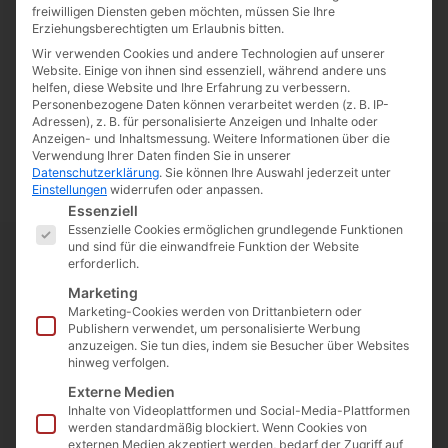
freiwilligen Diensten geben möchten, müssen Sie Ihre
Erziehungsberechtigten um Erlaubnis bitten.
Wir verwenden Cookies und andere Technologien auf unserer
Website. Einige von ihnen sind essenziell, während andere uns
helfen, diese Website und Ihre Erfahrung zu verbessern.
Personenbezogene Daten können verarbeitet werden (z. B. IP-
Adressen), z. B. für personalisierte Anzeigen und Inhalte oder
Anzeigen- und Inhaltsmessung.
Weitere Informationen über die
Verwendung Ihrer Daten finden Sie in unserer
Datenschutzerklärung
.
Sie können Ihre Auswahl jederzeit unter
Einstellungen
widerrufen oder anpassen.
Es folgt eine Liste der Service-Gruppen, für die eine E
Essenziell
Essenzielle Cookies ermöglichen grundlegende Funktionen
und sind für die einwandfreie Funktion der Website
erforderlich.
Marketing
Marketing-Cookies werden von Drittanbietern oder
Sicherheit
Publishern verwendet, um personalisierte Werbung
anzuzeigen. Sie tun dies, indem sie Besucher über Websites
hinweg verfolgen.
Externe Medien
Inhalte von Videoplattformen und Social-Media-Plattformen
werden standardmäßig blockiert. Wenn Cookies von
externen Medien akzeptiert werden, bedarf der Zugriff auf