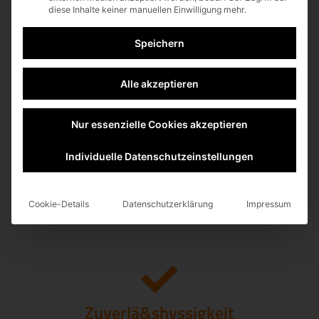
diese Inhalte keiner manuellen Einwilligung mehr.
Ergonomie
Speichern
Alle akzeptieren
Nur essenzielle Cookies akzeptieren
Individuelle Datenschutzeinstellungen
Produk&shytivität
Cookie-Details
Datenschutzerklärung
Impressum
Zuverlä&shyssigkeit