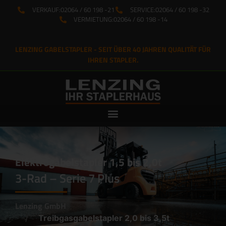
VERKAUF:
02064 / 60 198 -21
SERVICE:
02064 / 60 198 -32
VERMIETUNG:
02064 / 60 198 -14
LENZING GABELSTAPLER - SEIT ÜBER 40 JAHREN QUALITÄT FÜR
IHREN STAPLER.
Elektrogabelstapler 1,5 bis 2,0t
3-Rad – Serie 7 Plus
Lenzing GmbH
Treibgasgabelstapler 2,0 bis 3,5t